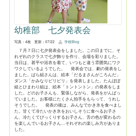
幼稚部 七夕発表会
写真：4枚
更新：07/22
学校Blog
７月７日に七夕発表会をしました。この日までに、そ
れぞれのクラスで七夕飾りを作り、会場を彩りました。
当日は、甚平や浴衣を着て、いつもと違う雰囲気にワク
ワクしているようでした。 発表会では、劇の発表をし
ました。ばら組さんは、絵本「だるまさんがころんだ」
ダンス「かみなりビリビリ」を発表しました。たんぽぽ
組とひまわり組は、絵本「トントントン」の発表をしま
した。どのお子さんも、緊張しながら、発表をがんばっ
ていました。お客様にたくさん拍手をもらって、うれし
そうでした。 発表の後は、みんなでかき氷を食べまし
た。甘くて冷たいかき氷をおいしそうに食べるお子さ
ん、冷たくてびっくりするお子さん、舌の色が変わるの
を楽しんでいるお子さん…それぞれの楽しみ方がありま
した。