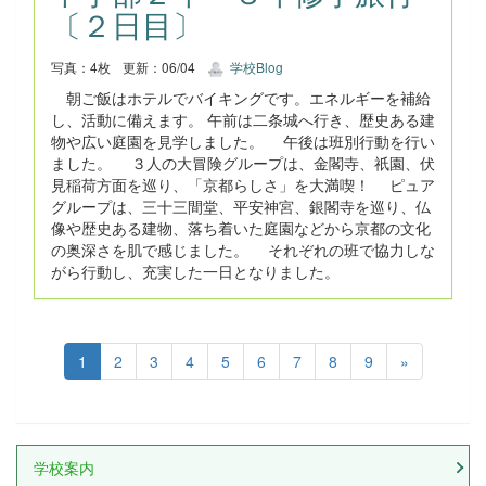
〔２日目〕
写真：4枚
更新：06/04
学校Blog
朝ご飯はホテルでバイキングです。エネルギーを補給
し、活動に備えます。 午前は二条城へ行き、歴史ある建
物や広い庭園を見学しました。 午後は班別行動を行い
ました。 ３人の大冒険グループは、金閣寺、祇園、伏
見稲荷方面を巡り、「京都らしさ」を大満喫！ ピュア
グループは、三十三間堂、平安神宮、銀閣寺を巡り、仏
像や歴史ある建物、落ち着いた庭園などから京都の文化
の奥深さを肌で感じました。 それぞれの班で協力しな
がら行動し、充実した一日となりました。
1
2
3
4
5
6
7
8
9
»
学校案内