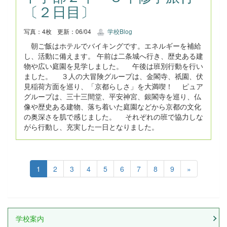
〔２日目〕
写真：4枚
更新：06/04
学校Blog
朝ご飯はホテルでバイキングです。エネルギーを補給
し、活動に備えます。 午前は二条城へ行き、歴史ある建
物や広い庭園を見学しました。 午後は班別行動を行い
ました。 ３人の大冒険グループは、金閣寺、祇園、伏
見稲荷方面を巡り、「京都らしさ」を大満喫！ ピュア
グループは、三十三間堂、平安神宮、銀閣寺を巡り、仏
像や歴史ある建物、落ち着いた庭園などから京都の文化
の奥深さを肌で感じました。 それぞれの班で協力しな
がら行動し、充実した一日となりました。
1
2
3
4
5
6
7
8
9
»
学校案内