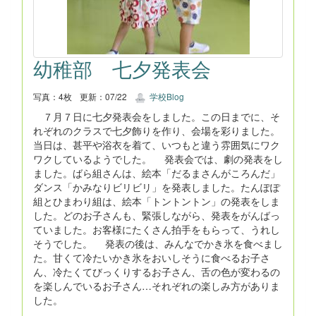
幼稚部 七夕発表会
写真：4枚
更新：07/22
学校Blog
７月７日に七夕発表会をしました。この日までに、そ
れぞれのクラスで七夕飾りを作り、会場を彩りました。
当日は、甚平や浴衣を着て、いつもと違う雰囲気にワク
ワクしているようでした。 発表会では、劇の発表をし
ました。ばら組さんは、絵本「だるまさんがころんだ」
ダンス「かみなりビリビリ」を発表しました。たんぽぽ
組とひまわり組は、絵本「トントントン」の発表をしま
した。どのお子さんも、緊張しながら、発表をがんばっ
ていました。お客様にたくさん拍手をもらって、うれし
そうでした。 発表の後は、みんなでかき氷を食べまし
た。甘くて冷たいかき氷をおいしそうに食べるお子さ
ん、冷たくてびっくりするお子さん、舌の色が変わるの
を楽しんでいるお子さん…それぞれの楽しみ方がありま
した。