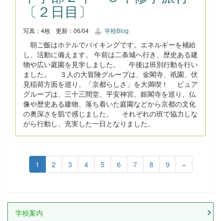
〔２日目〕
写真：4枚
更新：06/04
学校Blog
朝ご飯はホテルでバイキングです。エネルギーを補給
し、活動に備えます。 午前は二条城へ行き、歴史ある建
物や広い庭園を見学しました。 午後は班別行動を行い
ました。 ３人の大冒険グループは、金閣寺、祇園、伏
見稲荷方面を巡り、「京都らしさ」を大満喫！ ピュア
グループは、三十三間堂、平安神宮、銀閣寺を巡り、仏
像や歴史ある建物、落ち着いた庭園などから京都の文化
の奥深さを肌で感じました。 それぞれの班で協力しな
がら行動し、充実した一日となりました。
1
2
3
4
5
6
7
8
9
»
学校案内