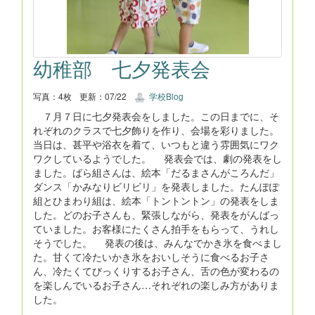
幼稚部 七夕発表会
写真：4枚
更新：07/22
学校Blog
７月７日に七夕発表会をしました。この日までに、そ
れぞれのクラスで七夕飾りを作り、会場を彩りました。
当日は、甚平や浴衣を着て、いつもと違う雰囲気にワク
ワクしているようでした。 発表会では、劇の発表をし
ました。ばら組さんは、絵本「だるまさんがころんだ」
ダンス「かみなりビリビリ」を発表しました。たんぽぽ
組とひまわり組は、絵本「トントントン」の発表をしま
した。どのお子さんも、緊張しながら、発表をがんばっ
ていました。お客様にたくさん拍手をもらって、うれし
そうでした。 発表の後は、みんなでかき氷を食べまし
た。甘くて冷たいかき氷をおいしそうに食べるお子さ
ん、冷たくてびっくりするお子さん、舌の色が変わるの
を楽しんでいるお子さん…それぞれの楽しみ方がありま
した。