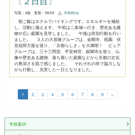
〔２日目〕
写真：4枚
更新：06/04
学校Blog
朝ご飯はホテルでバイキングです。エネルギーを補給
し、活動に備えます。 午前は二条城へ行き、歴史ある建
物や広い庭園を見学しました。 午後は班別行動を行い
ました。 ３人の大冒険グループは、金閣寺、祇園、伏
見稲荷方面を巡り、「京都らしさ」を大満喫！ ピュア
グループは、三十三間堂、平安神宮、銀閣寺を巡り、仏
像や歴史ある建物、落ち着いた庭園などから京都の文化
の奥深さを肌で感じました。 それぞれの班で協力しな
がら行動し、充実した一日となりました。
1
2
3
4
5
6
7
8
9
»
学校案内