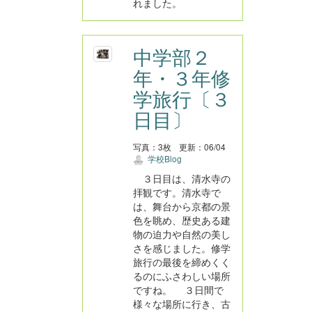
れました。
中学部２
年・３年修
学旅行〔３
日目〕
写真：3枚
更新：06/04
学校Blog
３日目は、清水寺の
拝観です。清水寺で
は、舞台から京都の景
色を眺め、歴史ある建
物の迫力や自然の美し
さを感じました。修学
旅行の最後を締めくく
るのにふさわしい場所
ですね。 ３日間で
様々な場所に行き、古