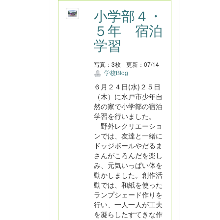
小学部４・
５年 宿泊
学習
写真：3枚
更新：07/14
学校Blog
６月２４日(水)２５日
（木）に水戸市少年自
然の家で小学部の宿泊
学習を行いました。
野外レクリエーショ
ンでは、友達と一緒に
ドッジボールやだるま
さんがころんだを楽し
み、元気いっぱい体を
動かしました。創作活
動では、和紙を使った
ランプシェード作りを
行い、一人一人が工夫
を凝らしたすてきな作