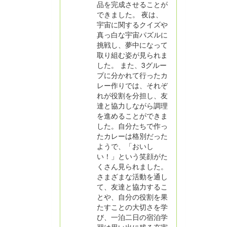
品を完成させることが
できました。 夜は、
宇宙に関するクイズや
真っ白な宇宙パズルに
挑戦し、夢中になって
取り組む姿が見られま
した。 また、3グルー
プに分かれて行ったカ
レー作りでは、それぞ
れが役割を分担し、友
達と協力しながら調理
を進めることができま
した。自分たちで作っ
たカレーは格別だった
ようで、「おいし
い！」という笑顔がた
くさん見られました。
さまざまな活動を通し
て、友達と協力するこ
とや、自分の役割を果
たすことの大切さを学
び、一泊二日の宿泊学