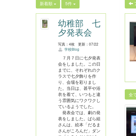
新着順
5件
幼稚部 七
夕発表会
写真：4枚
更新：07/22
学校Blog
７月７日に七夕発表
会をしました。この日
までに、それぞれのク
ラスで七夕飾りを作
り、会場を彩りまし
た。当日は、甚平や浴
衣を着て、いつもと違
全
う雰囲気にワクワクし
ているようでした。
発表会では、劇の発
表をしました。ばら組
さんは、絵本「だるま
さんがころんだ」ダン