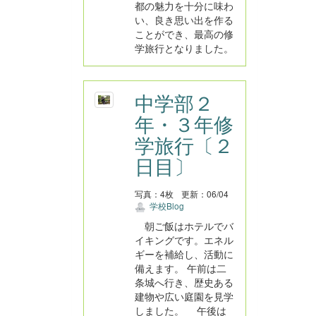
都の魅力を十分に味わ
い、良き思い出を作る
ことができ、最高の修
学旅行となりました。
中学部２
年・３年修
学旅行〔２
日目〕
写真：4枚
更新：06/04
学校Blog
朝ご飯はホテルでバ
イキングです。エネル
ギーを補給し、活動に
備えます。 午前は二
条城へ行き、歴史ある
建物や広い庭園を見学
しました。 午後は