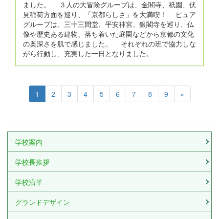
ました。 ３人の大冒険グループは、金閣寺、祇園、伏
見稲荷方面を巡り、「京都らしさ」を大満喫！ ピュア
グループは、三十三間堂、平安神宮、銀閣寺を巡り、仏
像や歴史ある建物、落ち着いた庭園などから京都の文化
の奥深さを肌で感じました。 それぞれの班で協力しな
がら行動し、充実した一日となりました。
1
2
3
4
5
6
7
8
9
»
学校案内
学校長挨拶
学校沿革
グランドデザイン