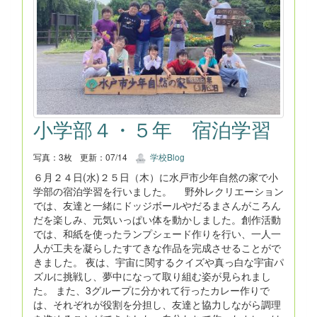
小学部４・５年 宿泊学習
写真：3枚
更新：07/14
学校Blog
６月２４日(水)２５日（木）に水戸市少年自然の家で小
学部の宿泊学習を行いました。 野外レクリエーション
では、友達と一緒にドッジボールやだるまさんがころん
だを楽しみ、元気いっぱい体を動かしました。創作活動
では、和紙を使ったランプシェード作りを行い、一人一
人が工夫を凝らしたすてきな作品を完成させることがで
きました。 夜は、宇宙に関するクイズや真っ白な宇宙パ
ズルに挑戦し、夢中になって取り組む姿が見られまし
た。 また、3グループに分かれて行ったカレー作りで
は、それぞれが役割を分担し、友達と協力しながら調理