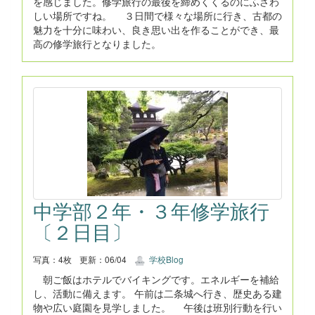
を感じました。修学旅行の最後を締めくくるのにふさわ
しい場所ですね。 ３日間で様々な場所に行き、古都の
魅力を十分に味わい、良き思い出を作ることができ、最
高の修学旅行となりました。
中学部２年・３年修学旅行
〔２日目〕
写真：4枚
更新：06/04
学校Blog
朝ご飯はホテルでバイキングです。エネルギーを補給
し、活動に備えます。 午前は二条城へ行き、歴史ある建
物や広い庭園を見学しました。 午後は班別行動を行い