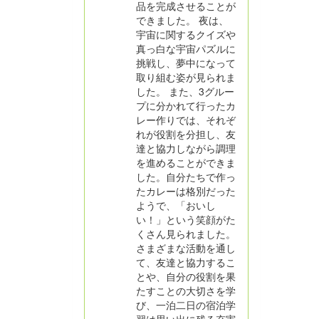
品を完成させることが
できました。 夜は、
宇宙に関するクイズや
真っ白な宇宙パズルに
挑戦し、夢中になって
取り組む姿が見られま
した。 また、3グルー
プに分かれて行ったカ
レー作りでは、それぞ
れが役割を分担し、友
達と協力しながら調理
を進めることができま
した。自分たちで作っ
たカレーは格別だった
ようで、「おいし
い！」という笑顔がた
くさん見られました。
さまざまな活動を通し
て、友達と協力するこ
とや、自分の役割を果
たすことの大切さを学
び、一泊二日の宿泊学