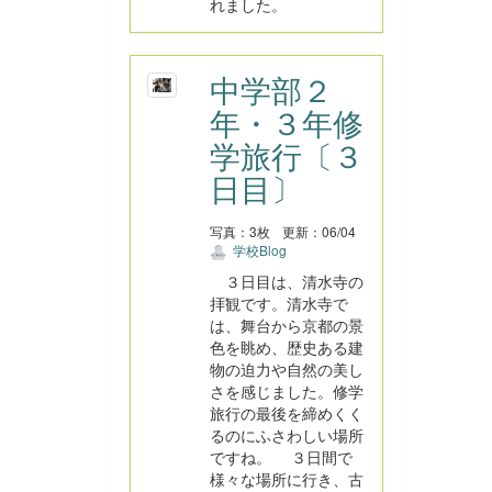
れました。
中学部２
年・３年修
学旅行〔３
日目〕
写真：3枚
更新：06/04
学校Blog
３日目は、清水寺の
拝観です。清水寺で
は、舞台から京都の景
色を眺め、歴史ある建
物の迫力や自然の美し
さを感じました。修学
旅行の最後を締めくく
るのにふさわしい場所
ですね。 ３日間で
様々な場所に行き、古