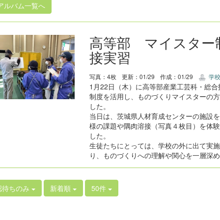
アルバム一覧へ
高等部 マイスター
接実習
写真：4枚
更新：01/29
作成：01/29
学校B
1月22日（木）に高等部産業工芸科・総
制度を活用し、ものづくりマイスターの方
した。
当日は、茨城県人材育成センターの施設を
様の課題や隅肉溶接（写真４枚目）を体験
した。
生徒たちにとっては、学校の外に出て実施
り、ものづくりへの理解や関心を一層深め
認待ちのみ
新着順
50件