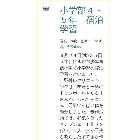
小学部４・
５年 宿泊
学習
写真：3枚
更新：07/14
学校Blog
６月２４日(水)２５日
（木）に水戸市少年自
然の家で小学部の宿泊
学習を行いました。
野外レクリエーショ
ンでは、友達と一緒に
ドッジボールやだるま
さんがころんだを楽し
み、元気いっぱい体を
動かしました。創作活
動では、和紙を使った
ランプシェード作りを
行い、一人一人が工夫
を凝らしたすてきな作