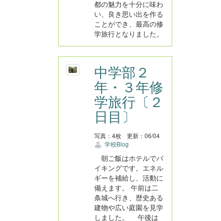
都の魅力を十分に味わ
い、良き思い出を作る
ことができ、最高の修
学旅行となりました。
中学部２
年・３年修
学旅行〔２
日目〕
写真：4枚
更新：06/04
学校Blog
朝ご飯はホテルでバ
イキングです。エネル
ギーを補給し、活動に
備えます。 午前は二
条城へ行き、歴史ある
建物や広い庭園を見学
しました。 午後は