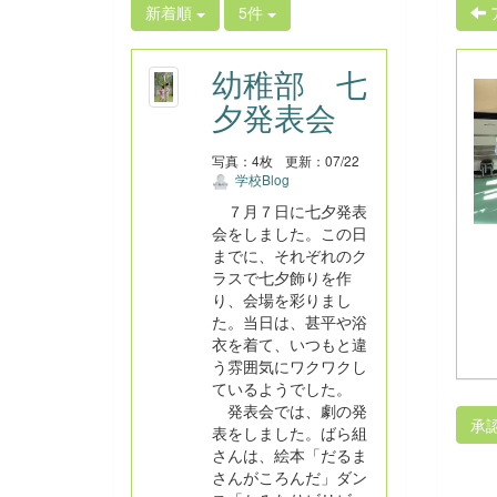
新着順
5件
幼稚部 七
夕発表会
写真：4枚
更新：07/22
学校Blog
７月７日に七夕発表
会をしました。この日
までに、それぞれのク
ラスで七夕飾りを作
り、会場を彩りまし
た。当日は、甚平や浴
衣を着て、いつもと違
う雰囲気にワクワクし
ているようでした。
発表会では、劇の発
承
表をしました。ばら組
さんは、絵本「だるま
さんがころんだ」ダン