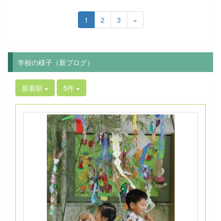
1
2
3
»
学校の様子（新ブログ）
新着順
5件