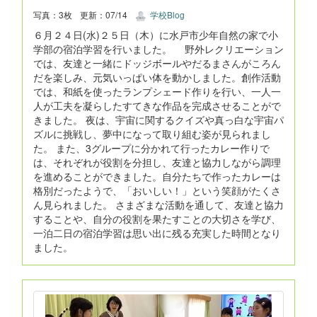
写真：3枚
更新：07/14
学校Blog
６月２４日(水)２５日（木）に水戸市少年自然の家で小
学部の宿泊学習を行いました。 野外レクリエーション
では、友達と一緒にドッジボールやだるまさんがころん
だを楽しみ、元気いっぱい体を動かしました。創作活動
では、和紙を使ったランプシェード作りを行い、一人一
人が工夫を凝らしたすてきな作品を完成させることがで
きました。 夜は、宇宙に関するクイズや真っ白な宇宙パ
ズルに挑戦し、夢中になって取り組む姿が見られまし
た。 また、3グループに分かれて行ったカレー作りで
は、それぞれが役割を分担し、友達と協力しながら調理
を進めることができました。自分たちで作ったカレーは
格別だったようで、「おいしい！」という笑顔がたくさ
ん見られました。 さまざまな活動を通して、友達と協力
することや、自分の役割を果たすことの大切さを学び、
一泊二日の宿泊学習は思い出に残る充実した時間となり
ました。