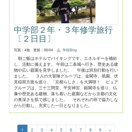
中学部２年・３年修学旅行
〔２日目〕
写真：4枚
更新：06/04
学校Blog
朝ご飯はホテルでバイキングです。エネルギーを補給
し、活動に備えます。 午前は二条城へ行き、歴史ある建
物や広い庭園を見学しました。 午後は班別行動を行い
ました。 ３人の大冒険グループは、金閣寺、祇園、伏
見稲荷方面を巡り、「京都らしさ」を大満喫！ ピュア
グループは、三十三間堂、平安神宮、銀閣寺を巡り、仏
像や歴史ある建物、落ち着いた庭園などから京都の文化
の奥深さを肌で感じました。 それぞれの班で協力しな
がら行動し、充実した一日となりました。
1
2
3
4
5
6
7
8
9
»