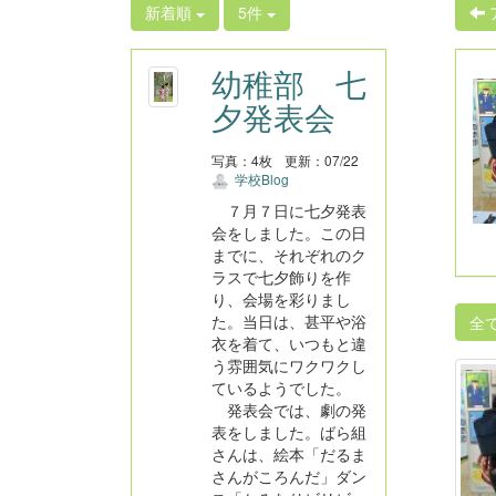
新着順
5件
幼稚部 七
夕発表会
写真：4枚
更新：07/22
学校Blog
７月７日に七夕発表
会をしました。この日
までに、それぞれのク
ラスで七夕飾りを作
り、会場を彩りまし
た。当日は、甚平や浴
全
衣を着て、いつもと違
う雰囲気にワクワクし
ているようでした。
発表会では、劇の発
表をしました。ばら組
さんは、絵本「だるま
さんがころんだ」ダン