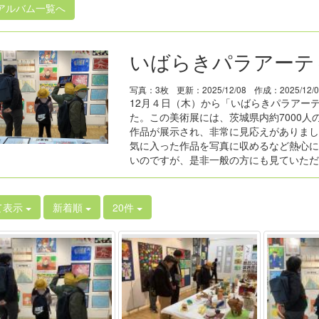
アルバム一覧へ
いばらきパラアーテ
写真：3枚
更新：2025/12/08
作成：2025/12/0
12月４日（木）から「いばらきパラアーテ
た。この美術展には、茨城県内約7000人
作品が展示され、非常に見応えがありまし
気に入った作品を写真に収めるなど熱心に
いのですが、是非一般の方にも見ていただ
て表示
新着順
20件