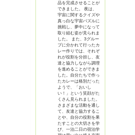
品を完成させることが
できました。 夜は、
宇宙に関するクイズや
真っ白な宇宙パズルに
挑戦し、夢中になって
取り組む姿が見られま
した。 また、3グルー
プに分かれて行ったカ
レー作りでは、それぞ
れが役割を分担し、友
達と協力しながら調理
を進めることができま
した。自分たちで作っ
たカレーは格別だった
ようで、「おいし
い！」という笑顔がた
くさん見られました。
さまざまな活動を通し
て、友達と協力するこ
とや、自分の役割を果
たすことの大切さを学
び、一泊二日の宿泊学