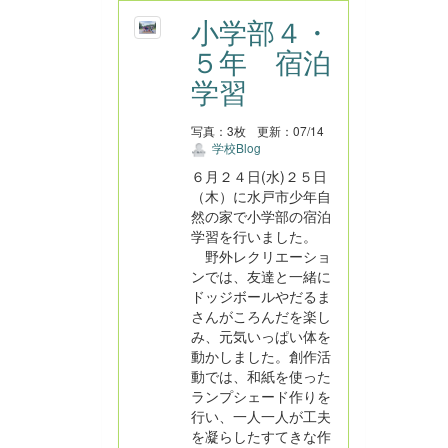
小学部４・
５年 宿泊
学習
写真：3枚
更新：07/14
学校Blog
６月２４日(水)２５日
（木）に水戸市少年自
然の家で小学部の宿泊
学習を行いました。
野外レクリエーショ
ンでは、友達と一緒に
ドッジボールやだるま
さんがころんだを楽し
み、元気いっぱい体を
動かしました。創作活
動では、和紙を使った
ランプシェード作りを
行い、一人一人が工夫
を凝らしたすてきな作