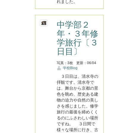
れました。
中学部２
年・３年修
学旅行〔３
日目〕
写真：3枚
更新：06/04
学校Blog
３日目は、清水寺の
拝観です。清水寺で
は、舞台から京都の景
色を眺め、歴史ある建
物の迫力や自然の美し
さを感じました。修学
旅行の最後を締めくく
るのにふさわしい場所
ですね。 ３日間で
様々な場所に行き、古