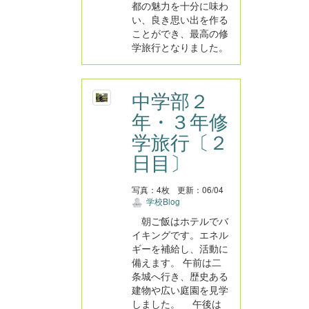
都の魅力を十分に味わ
い、良き思い出を作る
ことができ、最高の修
学旅行となりました。
中学部２
年・３年修
学旅行〔２
日目〕
写真：4枚
更新：06/04
学校Blog
朝ご飯はホテルでバ
イキングです。エネル
ギーを補給し、活動に
備えます。 午前は二
条城へ行き、歴史ある
建物や広い庭園を見学
しました。 午後は