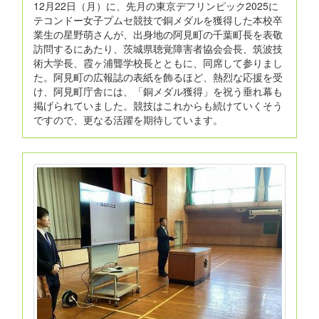
12月22日（月）に、先月の東京デフリンピック2025に
テコンドー女子プムセ競技で銅メダルを獲得した本校卒
業生の星野萌さんが、出身地の阿見町の千葉町長を表敬
訪問するにあたり、茨城県聴覚障害者協会会長、筑波技
術大学長、霞ヶ浦聾学校長とともに、同席して参りまし
た。阿見町の広報誌の表紙を飾るほど、熱烈な応援を受
け、阿見町庁舎には、「銅メダル獲得」を祝う垂れ幕も
掲げられていました。競技はこれからも続けていくそう
ですので、更なる活躍を期待しています。