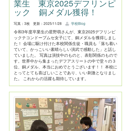
業生 東京2025デフリンピ
ック 銅メダル獲得！
写真：3枚
更新：2025/11/28
学校Blog
令和3年度卒業生の星野萌さんが、東京2025デフリンピ
ックテコンドープムセ女子にて、銅メダルを獲得しまし
た！ 会場に駆け付けた本校関係生徒・職員も「落ち着い
ていて、かっこいい素晴らしい演武で感動した」と話し
ていました。 写真は演技中のものと、表彰関係のもので
す。世界中から集まったデフアスリートの中で堂々の３
位、銅メダル、本当におめでとうございます！！ 本校に
とってとても喜ばしいことであり、いい刺激となりまし
た。 これからの活躍も期待しています。