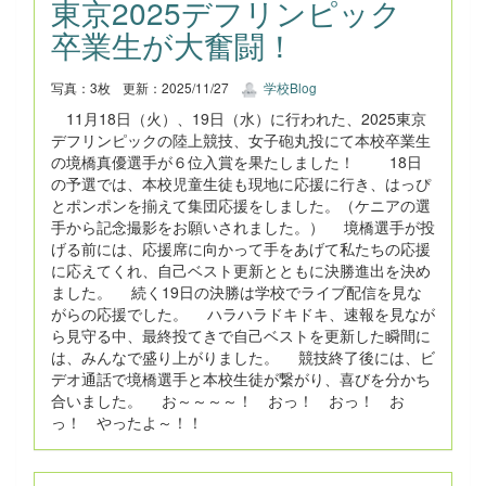
東京2025デフリンピック
卒業生が大奮闘！
写真：3枚
更新：2025/11/27
学校Blog
11月18日（火）、19日（水）に行われた、2025東京
デフリンピックの陸上競技、女子砲丸投にて本校卒業生
の境橋真優選手が６位入賞を果たしました！ 18日
の予選では、本校児童生徒も現地に応援に行き、はっぴ
とポンポンを揃えて集団応援をしました。（ケニアの選
手から記念撮影をお願いされました。） 境橋選手が投
げる前には、応援席に向かって手をあげて私たちの応援
に応えてくれ、自己ベスト更新とともに決勝進出を決め
ました。 続く19日の決勝は学校でライブ配信を見な
がらの応援でした。 ハラハラドキドキ、速報を見なが
ら見守る中、最終投てきで自己ベストを更新した瞬間に
は、みんなで盛り上がりました。 競技終了後には、ビ
デオ通話で境橋選手と本校生徒が繋がり、喜びを分かち
合いました。 お～～～～！ おっ！ おっ！ お
っ！ やったよ～！！