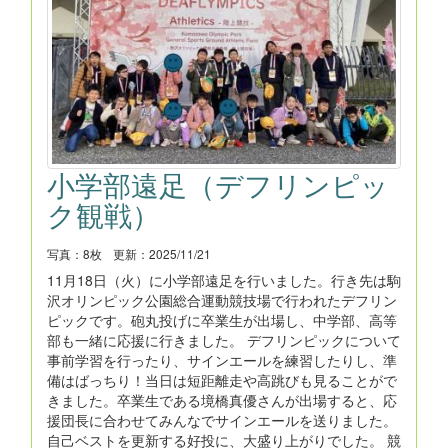
小学部遠足（デフリンピッ
ク観戦）
写真：8枚
更新：2025/11/21
11月18日（火）に小学部遠足を行いました。行き先は駒
沢オリンピック公園総合運動競技場で行われたデフリン
ピックです。砲丸投げに卒業生が出場し、中学部、高等
部も一緒に応援に行きました。 デフリンピックについて
事前学習を行ったり、サインエールを練習したりし、準
備はばっちり！当日は短距離走や高跳びも見ることがで
きました。卒業生である境橋真優さんが出場すると、応
援団長に合わせてみんなでサインエールを送りました。
自己ベストを更新する好投に、大盛り上がりでした。 競