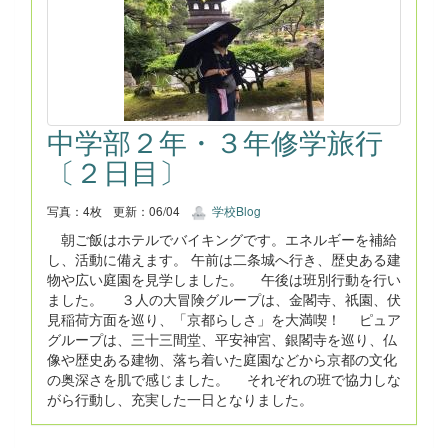
中学部２年・３年修学旅行
〔２日目〕
写真：4枚
更新：06/04
学校Blog
朝ご飯はホテルでバイキングです。エネルギーを補給
し、活動に備えます。 午前は二条城へ行き、歴史ある建
物や広い庭園を見学しました。 午後は班別行動を行い
ました。 ３人の大冒険グループは、金閣寺、祇園、伏
見稲荷方面を巡り、「京都らしさ」を大満喫！ ピュア
グループは、三十三間堂、平安神宮、銀閣寺を巡り、仏
像や歴史ある建物、落ち着いた庭園などから京都の文化
の奥深さを肌で感じました。 それぞれの班で協力しな
がら行動し、充実した一日となりました。