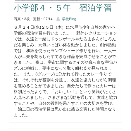
小学部４・５年 宿泊学習
写真：3枚
更新：07/14
学校Blog
６月２４日(水)２５日（木）に水戸市少年自然の家で小
学部の宿泊学習を行いました。 野外レクリエーション
では、友達と一緒にドッジボールやだるまさんがころん
だを楽しみ、元気いっぱい体を動かしました。創作活動
では、和紙を使ったランプシェード作りを行い、一人一
人が工夫を凝らしたすてきな作品を完成させることがで
きました。 夜は、宇宙に関するクイズや真っ白な宇宙パ
ズルに挑戦し、夢中になって取り組む姿が見られまし
た。 また、3グループに分かれて行ったカレー作りで
は、それぞれが役割を分担し、友達と協力しながら調理
を進めることができました。自分たちで作ったカレーは
格別だったようで、「おいしい！」という笑顔がたくさ
ん見られました。 さまざまな活動を通して、友達と協力
することや、自分の役割を果たすことの大切さを学び、
一泊二日の宿泊学習は思い出に残る充実した時間となり
ました。