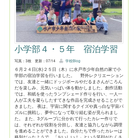
小学部４・５年 宿泊学習
写真：3枚
更新：07/14
学校Blog
６月２４日(水)２５日（木）に水戸市少年自然の家で小
学部の宿泊学習を行いました。 野外レクリエーション
では、友達と一緒にドッジボールやだるまさんがころん
だを楽しみ、元気いっぱい体を動かしました。創作活動
では、和紙を使ったランプシェード作りを行い、一人一
人が工夫を凝らしたすてきな作品を完成させることがで
きました。 夜は、宇宙に関するクイズや真っ白な宇宙パ
ズルに挑戦し、夢中になって取り組む姿が見られまし
た。 また、3グループに分かれて行ったカレー作りで
は、それぞれが役割を分担し、友達と協力しながら調理
を進めることができました。自分たちで作ったカレーは
格別だったようで、「おいしい！」という笑顔がたくさ