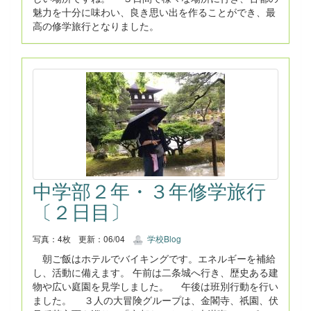
魅力を十分に味わい、良き思い出を作ることができ、最
高の修学旅行となりました。
中学部２年・３年修学旅行
〔２日目〕
写真：4枚
更新：06/04
学校Blog
朝ご飯はホテルでバイキングです。エネルギーを補給
し、活動に備えます。 午前は二条城へ行き、歴史ある建
物や広い庭園を見学しました。 午後は班別行動を行い
ました。 ３人の大冒険グループは、金閣寺、祇園、伏