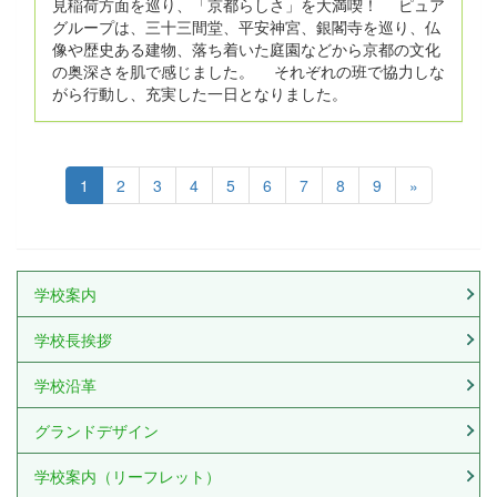
見稲荷方面を巡り、「京都らしさ」を大満喫！ ピュア
グループは、三十三間堂、平安神宮、銀閣寺を巡り、仏
像や歴史ある建物、落ち着いた庭園などから京都の文化
の奥深さを肌で感じました。 それぞれの班で協力しな
がら行動し、充実した一日となりました。
1
2
3
4
5
6
7
8
9
»
学校案内
学校長挨拶
学校沿革
グランドデザイン
学校案内（リーフレット）